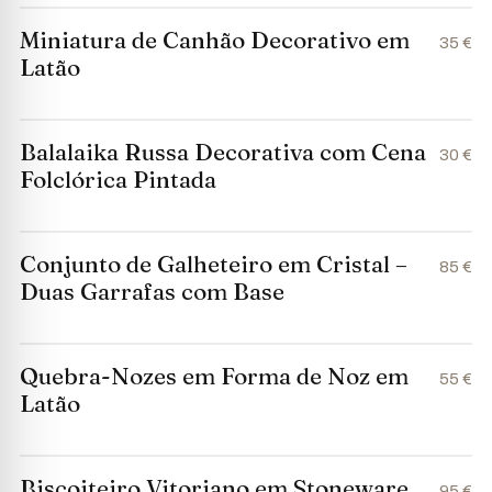
Miniatura de Canhão Decorativo em
35 €
Latão
Balalaika Russa Decorativa com Cena
30 €
Folclórica Pintada
Conjunto de Galheteiro em Cristal –
85 €
Duas Garrafas com Base
Quebra-Nozes em Forma de Noz em
55 €
Latão
Biscoiteiro Vitoriano em Stoneware
95 €