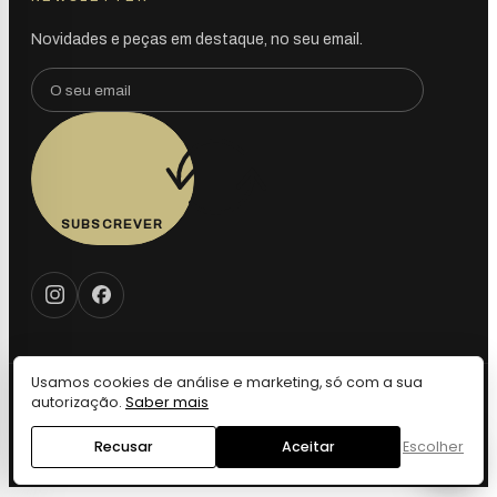
Novidades e peças em destaque, no seu email.
SUBSCREVER
Usamos cookies de análise e marketing, só com a sua
autorização.
Saber mais
© 2026 Vintage LX — Todos os direitos reservados. · Design by
Webdesign VIP
Recusar
Aceitar
Escolher
Privacidade
Cookies
Definições de Cookies
Termos
Devolução