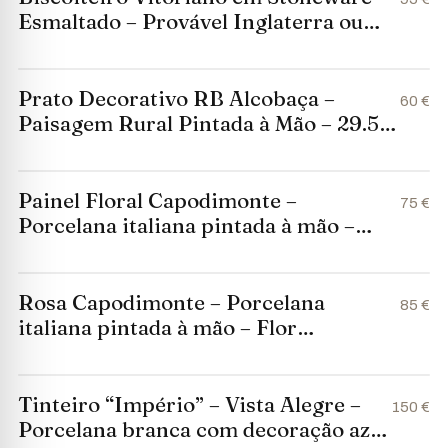
Esmaltado – Provável Inglaterra ou
Alemanha (c.1880–1910)
Prato Decorativo RB Alcobaça –
60 €
Paisagem Rural Pintada à Mão – 29.5
cm
Painel Floral Capodimonte –
75 €
Porcelana italiana pintada à mão –
Arte della Ceramica Napoli – 25×16 cm
Rosa Capodimonte – Porcelana
85 €
italiana pintada à mão – Flor
decorativa amarela – 11×8×10 cm
Tinteiro “Império” – Vista Alegre –
150 €
Porcelana branca com decoração azul