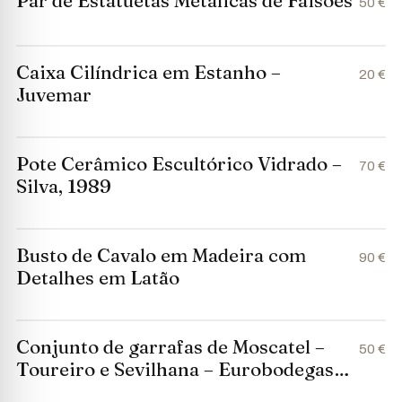
Par de Estatuetas Metálicas de Faisões
50 €
Caixa Cilíndrica em Estanho –
20 €
Juvemar
Pote Cerâmico Escultórico Vidrado –
70 €
Silva, 1989
Busto de Cavalo em Madeira com
90 €
Detalhes em Latão
Conjunto de garrafas de Moscatel –
50 €
Toureiro e Sevilhana – Eurobodegas
SA e Bodegas Garcés SA, Espanha