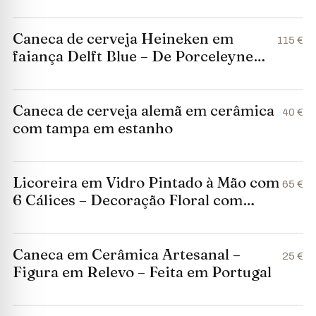
12,5 cm
Caneca de cerveja Heineken em
115 €
faiança Delft Blue – De Porceleyne
Fles / Royal Delft (séc. XX) 26 cm
Caneca de cerveja alemã em cerâmica
40 €
com tampa em estanho
Licoreira em Vidro Pintado à Mão com
65 €
6 Cálices – Decoração Floral com
Filete Dourado
Caneca em Cerâmica Artesanal –
25 €
Figura em Relevo – Feita em Portugal