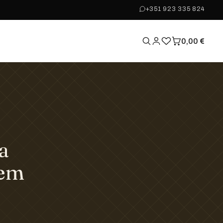
+351 923 335 824
0,00
€
a
 em