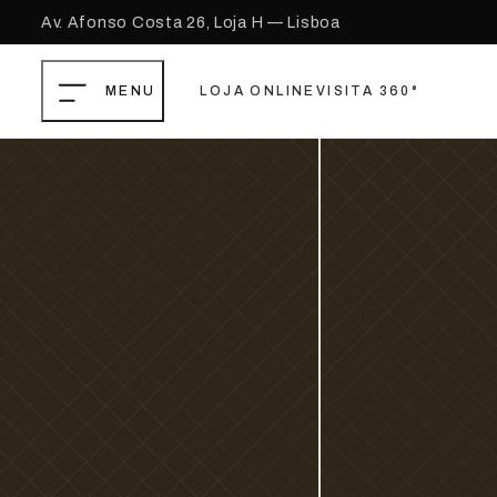
Saltar para o conteúdo principal
Ir para o footer
Av. Afonso Costa 26, Loja H — Lisboa
LOJA ONLINE
VISITA 360°