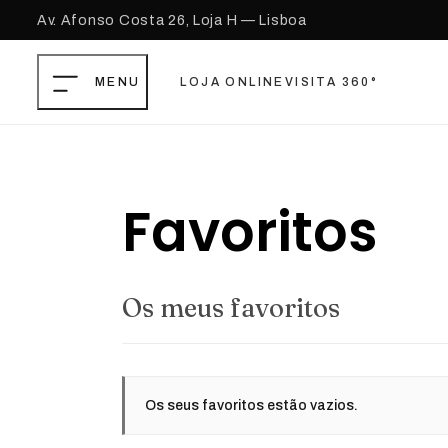
Av. Afonso Costa 26, Loja H — Lisboa
LOJA ONLINE
VISITA 360°
Saltar para o conteúdo principal
Ir para o footer
Favoritos
Os meus favoritos
Os seus favoritos estão vazios.