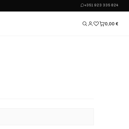
+351 923 335 824
0,00
€