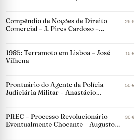
Compêndio de Noções de Direito
25 €
Comercial – J. Pires Cardoso –
Livraria Sá da Costa Editora
1985: Terramoto em Lisboa – José
15 €
Vilhena
Prontuário do Agente da Polícia
50 €
Judiciária Militar – Anastácio
Rodrigues Vicente (1964)
PREC – Processo Revolucionário
30 €
Eventualmente Chocante – Augusto
Cid (1977)