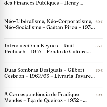
des Finances Publiques – Henry
Laufenburger – 1956
Néo-Libéralisme, Néo-Corporatisme,
60 €
Néo-Socialisme – Gaëtan Pirou – 1939
– 5ª Edição
Introducción a Keynes – Raúl
55 €
Prebisch – 1947 – Fondo de Cultura
Económica
Duas Sombras Desiguais – Gilbert
30 €
Cesbron – 1962/63 – Livraria Tavares
Martins
A Correspondência de Fradique
49 €
Mendes – Eça de Queiroz – 1932 –
Livraria Lello, Porto