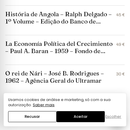
História de Angola – Ralph Delgado –
45 €
1º Volume – Edição do Banco de
Angola
La Economía Política del Crecimiento
49 €
– Paul A. Baran – 1959 – Fondo de
Cultura Económica
O rei de Nári – José B. Rodrigues –
30 €
1962 – Agência Geral do Ultramar
Usamos cookies de análise e marketing, só com a sua
Teoría y Realidad Económica – A. C.
45 €
autorização.
Saber mais
Pigou – 1944 – Fondo de Cultura
Económica
Recusar
Aceitar
Escolher