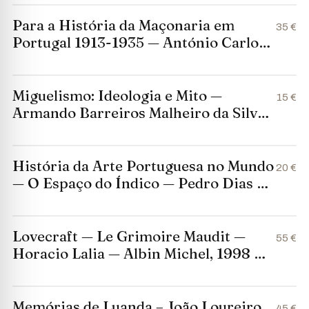
Para a História da Maçonaria em
35 €
Portugal 1913-1935 — António Carlos
Carvalho — Editorial Vega, 1976
Miguelismo: Ideologia e Mito —
15 €
Armando Barreiros Malheiro da Silva
— Minerva, 1993
História da Arte Portuguesa no Mundo
20 €
— O Espaço do Índico — Pedro Dias —
Círculo de Leitores, 1998
Lovecraft — Le Grimoire Maudit —
55 €
Horacio Lalia — Albin Michel, 1998 —
Capa dura
Memórias de Luanda – João Loureiro
45 €