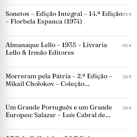
Sonetos – Edição Integral – 14.ª Edição
25 €
– Florbela Espanca (1974)
Almanaque Lello – 1935 – Livraria
40 €
Lello & Irmão Editores
Morreram pela Pátria – 2.ª Edição –
18 €
Mikail Cholokov – Coleção
Contemporânea 49 (1963)
Um Grande Português e um Grande
18 €
Europeu: Salazar – Luís Cabral de
Moncada, António de Almeida Garrett,
João Ameal, Rui Ulrich e Manuel Lopes