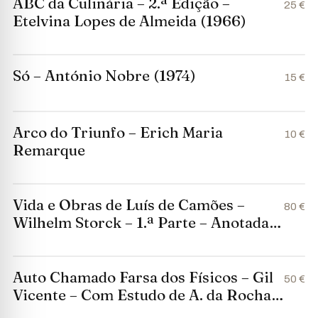
de Almeida (1948)
ABC da Culinária – 2.ª Edição –
25 €
Etelvina Lopes de Almeida (1966)
Só – António Nobre (1974)
15 €
Arco do Triunfo – Erich Maria
10 €
Remarque
Vida e Obras de Luís de Camões –
80 €
Wilhelm Storck – 1.ª Parte – Anotada
por Carolina Michaëlis de Vasconcelos
(1980)
Auto Chamado Farsa dos Físicos – Gil
50 €
Vicente – Com Estudo de A. da Rocha
Brito e Desenhos de João Carlos –