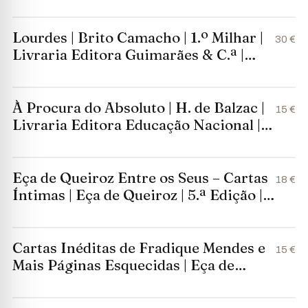
Ferreira)
Lourdes | Brito Camacho | 1.º Milhar |
30 €
Livraria Editora Guimarães & C.ª |
1931
À Procura do Absoluto | H. de Balzac |
15 €
Livraria Editora Educação Nacional |
1937
Eça de Queiroz Entre os Seus – Cartas
18 €
Íntimas | Eça de Queiroz | 5.ª Edição |
Lello & Irmão – Editores | 1974
Cartas Inéditas de Fradique Mendes e
15 €
Mais Páginas Esquecidas | Eça de
Queiroz | Lello & Irmão – Editores |
1973