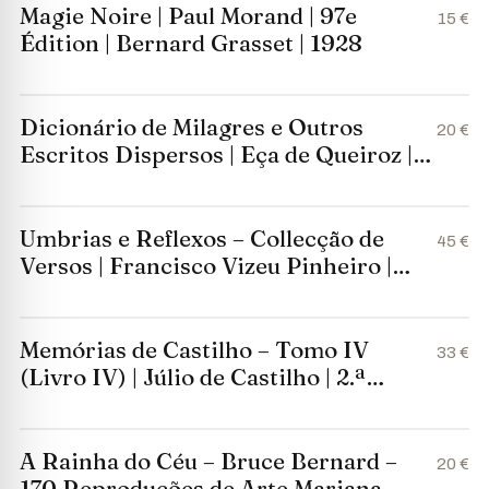
Magie Noire | Paul Morand | 97e
15 €
Édition | Bernard Grasset | 1928
Dicionário de Milagres e Outros
20 €
Escritos Dispersos | Eça de Queiroz |
Lello & Irmão – Editores | 1980
Umbrias e Reflexos – Collecção de
45 €
Versos | Francisco Vizeu Pinheiro |
1908
Memórias de Castilho – Tomo IV
33 €
(Livro IV) | Júlio de Castilho | 2.ª
Edição | Coimbra Editora | 1930
A Rainha do Céu – Bruce Bernard –
20 €
170 Reproduções de Arte Mariana