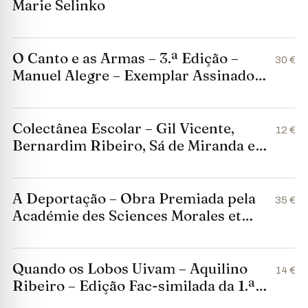
Marie Selinko
O Canto e as Armas – 3.ª Edição –
30 €
Manuel Alegre – Exemplar Assinado
pelo Autor (1974)
Colectânea Escolar – Gil Vicente,
12 €
Bernardim Ribeiro, Sá de Miranda e
Luís de Camões – 1947
A Deportação – Obra Premiada pela
35 €
Académie des Sciences Morales et
Politiques (1970)
Quando os Lobos Uivam – Aquilino
14 €
Ribeiro – Edição Fac-similada da 1.ª
Edição de 1958 (2014)