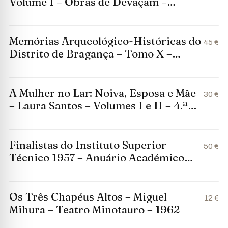
Volume I – Obras de Devaçam –
Coimbra 1933
Memórias Arqueológico-Históricas do
45 €
Distrito de Bragança – Tomo X –
Francisco Manuel Alves
A Mulher no Lar: Noiva, Esposa e Mãe
30 €
– Laura Santos – Volumes I e II – 4.ª
Edição – Editorial Lavores
Finalistas do Instituto Superior
50 €
Técnico 1957 – Anuário Académico
Vintage
Os Três Chapéus Altos – Miguel
12 €
Mihura – Teatro Minotauro – 1962