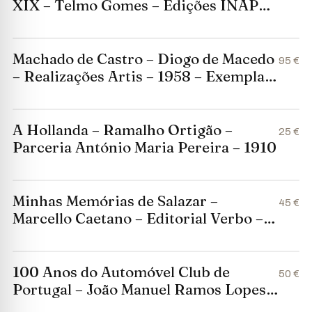
XIX – Telmo Gomes – Edições INAPA
– 1995 – Com Dedicatória do Autor
Machado de Castro – Diogo de Macedo
95 €
– Realizações Artis – 1958 – Exemplar
Numerado n.º 255
A Hollanda – Ramalho Ortigão –
25 €
Parceria António Maria Pereira – 1910
Minhas Memórias de Salazar –
45 €
Marcello Caetano – Editorial Verbo –
1977
100 Anos do Automóvel Club de
50 €
Portugal – João Manuel Ramos Lopes
da Silva – ACP – 2003