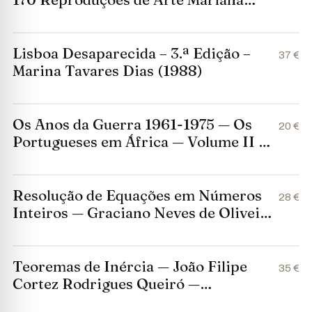
(1989)
Lisboa Desaparecida – 3.ª Edição –
37 €
Marina Tavares Dias (1988)
Os Anos da Guerra 1961-1975 — Os
20 €
Portugueses em África — Volume II —
João de Melo — Círculo de Leitores,
1988
Resolução de Equações em Números
28 €
Inteiros — Graciano Neves de Oliveira
— SPM, Coimbra, 1981
Teoremas de Inércia — João Filipe
35 €
Cortez Rodrigues Queiró —
Universidade de Coimbra, 1978