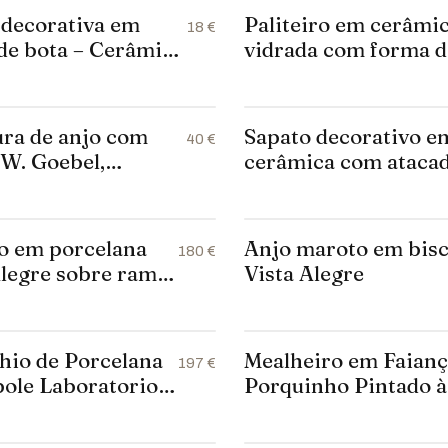
 decorativa em
Paliteiro em cerâmi
18 €
de bota – Cerâmica
vidrada com forma d
obaça
carruagem de abóbo
puxada por cavalo
ura de anjo com
Sapato decorativo e
40 €
 W. Goebel,
cerâmica com ataca
ha (1948)
– ELPA Alcobaça Fei
em Portugal
o em porcelana
Anjo maroto em bisc
180 €
Alegre sobre ramo
Vista Alegre
hio de Porcelana
Mealheiro em Faianç
197 €
ole Laboratorio
Porquinho Pintado 
ntedragone