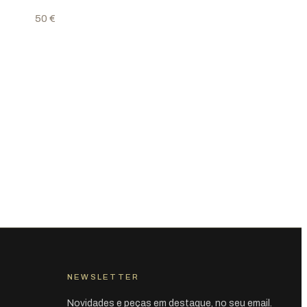
50 €
NEWSLETTER
Novidades e peças em destaque, no seu email.