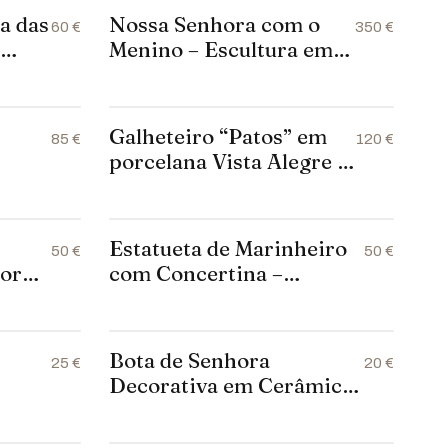
a das
Nossa Senhora com o
60 €
350 €
m
Menino – Escultura em
ça
Terracota Policromada
por Maria Amélia
Carvalheira (c. 1950-
Galheteiro “Patos” em
85 €
120 €
1970)
porcelana Vista Alegre –
Branco e Laranja – 18
–
cm altura (1980–1992)
Estatueta de Marinheiro
50 €
50 €
ores
com Concertina –
Cerâmica Pintada à Mão
Bota de Senhora
25 €
20 €
Decorativa em Cerâmica
Castanha – 15cms