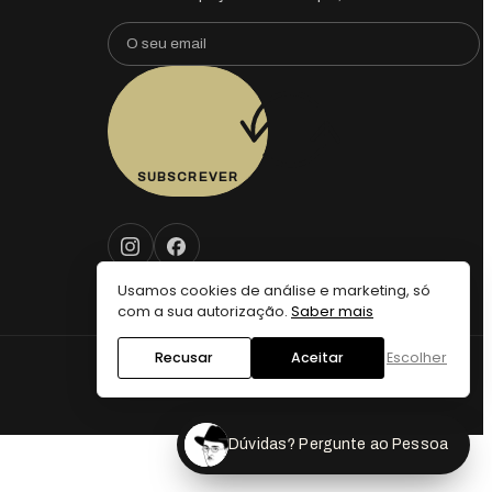
SUBSCREVER
Usamos cookies de análise e marketing, só
com a sua autorização.
Saber mais
Recusar
Aceitar
Escolher
Dúvidas? Pergunte ao Pessoa