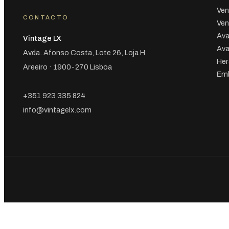
Ven
CONTACTO
Ven
Ava
Vintage LX
Ava
Avda. Afonso Costa, Lote 26, Loja H
Her
Areeiro · 1900-270 Lisboa
Emb
+351 923 335 824
info@vintagelx.com