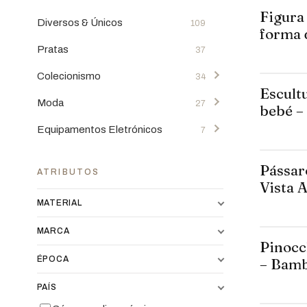
Figura
Caixas / Guarda-Jóias
11
Diversos & Únicos
109
forma 
Centros Mesa / Fruteiras
10
de Alc
Pratas
37
Espelhos
9
Colecionismo
34
Escult
Mobiliário
8
Moda
Medalhas
7
27
bebé –
Quadros
8
Aleman
Equipamentos Eletrónicos
Malas
15
7
Castiçais
4
Acessórios
11
Colunas
2
Pássar
Bomboneiras / Potes Vidro
ATRIBUTOS
3
Gira-discos
1
Vista 
Latão & Bronze
2
florido
MATERIAL
Vídeo
1
MARCA
Leitores de CD
1
Pinocc
Outros
1
ÉPOCA
– Bamb
del Mo
Foto
1
PAÍS