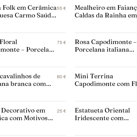
 Folk em Cerâmica
Mealheiro em Faianç
55 €
uesa Carmo Saúde
Caldas da Rainha e
m — 1984
Forma de Peixe – Pe
Numerada (998)
Floral
Rosa Capodimonte –
75 €
monte – Porcelana
Porcelana italiana
a pintada à mão –
pintada à mão – Flor
ella Ceramica
decorativa amarela 
 – 25×16 cm
11×8×10 cm
 cavalinhos de
Mini Terrina
80 €
ana branca com
Capodimonte com Fl
 – Wien, Alemanha
Esculpidas – Itália
 Decorativo em
Estatueta Oriental
25 €
ca com Motivos
Iridescente com
s
Pescador