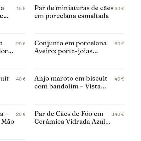
ca
Par de miniaturas de cães
15 €
30 €
e
em porcelana esmaltada
ra
m
Conjunto em porcelana
20 €
60 €
dores
Aveiro: porta-joias
to
florido e dois pratos
decorativos com pássaros
uit
Anjo maroto em biscuit
40 €
40 €
com bandolim – Vista
Alegre
a –
Par de Cães de Fóo em
20 €
140 €
à Mão
Cerâmica Vidrada Azul –
Esculturas Decorativas
(24 cm)