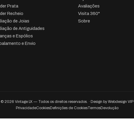
der Prata
Avaliações
der Recheio
Visita 360°
liação de Joias
Sobre
liação de Antiguidades
anças e Espólios
alamento e Envio
© 2026 Vintage LX — Todos os direitos reservados. · Design by
Webdesign VIP
Privacidade
Cookies
Definições de Cookies
Termos
Devolução