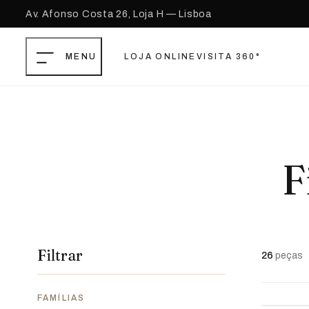
Av. Afonso Costa 26, Loja H — Lisboa
LOJA ONLINE
VISITA 360°
Saltar para o conteúdo principal
Ir para o footer
F
Filtrar
26
peças
FAMÍLIAS