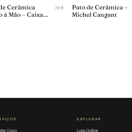
de Cerâmica
Pato de Cerâmica –
70 €
o à Mão – Caixa
Michel Caugant
e em Faiança
ca
RVIÇOS
EXPLORAR
der Ouro
Loja Online