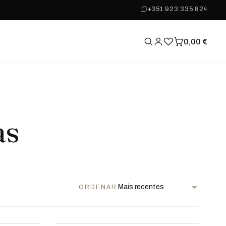
+351 923 335 824
0,00
€
as
ORDENAR