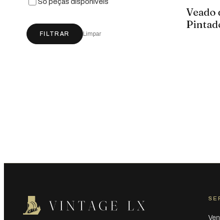
Só peças disponíveis
Veado 
Pintad
Vintag
FILTRAR
Limpar
Majóli
SE
Ven