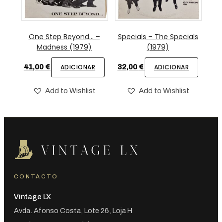
One Step Beyond… –
Specials – The Specials
Madness (1979)
(1979)
41,00
€
ADICIONAR
32,00
€
ADICIONAR
Add to Wishlist
Add to Wishlist
CONTACTO
Vintage LX
Avda. Afonso Costa, Lote 26, Loja H