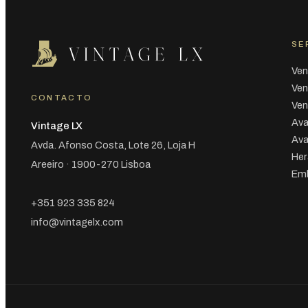
SE
Ven
Ven
CONTACTO
Ven
Ava
Vintage LX
Ava
Avda. Afonso Costa, Lote 26, Loja H
Her
Areeiro · 1900-270 Lisboa
Emb
+351 923 335 824
info@vintagelx.com