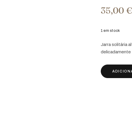
35,00
1 em stock
Jarra solitária 
delicadamente f
ADICION