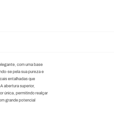
e elegante, com uma base
ando-se pela sua pureza e
icais entalhadas que
A abertura superior,
or única, permitindo realçar
com grande potencial