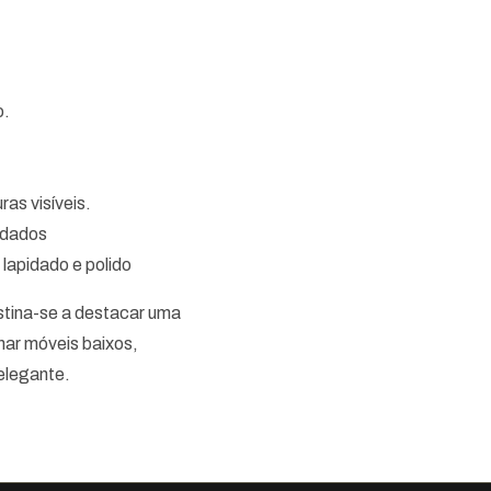
o.
as visíveis.
idados
apidado e polido
estina-se a destacar uma
rnar móveis baixos,
 elegante.