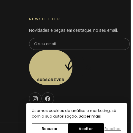
NEWSLETTER
Novidades e peças em destaque, no seu email.
SUBSCREVER
Usamos cookies de análise e marketing, só
com a sua autorização.
Saber mais
Recusar
Aceitar
Escolher