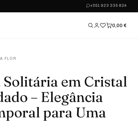
+351 923 335 824
0,00
€
MA FLOR
 Solitária em Cristal
dado – Elegância
mporal para Uma