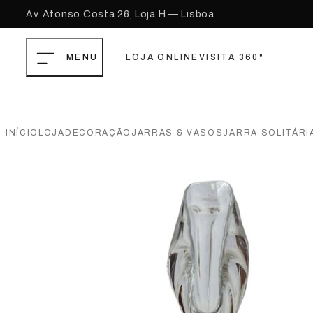
Av. Afonso Costa 26, Loja H — Lisboa
LOJA ONLINE
VISITA 360°
Saltar para o conteúdo principal
Ir para o footer
INÍCIO
LOJA
DECORAÇÃO
JARRAS & VASOS
JARRA SOLITÁRI