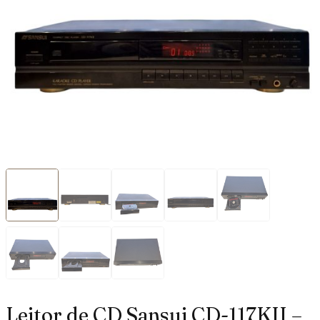
Leitor de CD Sansui CD-117KII –