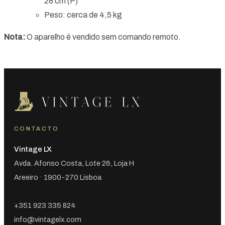
28 cm (P)
Peso: cerca de 4,5 kg
Nota:
O aparelho é vendido sem comando remoto.
CONTACTO
Vintage LX
Avda. Afonso Costa, Lote 26, Loja H
Areeiro · 1900-270 Lisboa
+351 923 335 824
info@vintagelx.com