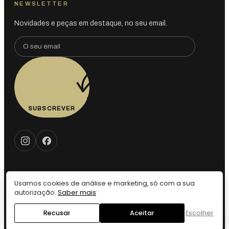
NEWSLETTER
Novidades e peças em destaque, no seu email.
SUBSCREVER
Usamos cookies de análise e marketing, só com a sua
© 2026 Vintage LX — Todos os direitos reservados. · Design by
autorização.
Saber mais
Webdesign VIP
Privacidade
Cookies
Definições de Cookies
Termos
Devolução
Recusar
Aceitar
Escolher