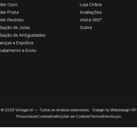
der Ouro
Loja Online
der Prata
Avaliações
der Recheio
Visita 360°
liação de Joias
Sobre
liação de Antiguidades
anças e Espólios
alamento e Envio
© 2026 Vintage LX — Todos os direitos reservados. · Design by
Webdesign VIP
Privacidade
Cookies
Definições de Cookies
Termos
Devolução