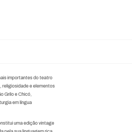
is importantes do teatro
l, religiosidade e elementos
 Grilo e Chicó,
turgia em língua
nstitui uma edição vintage
 pela sua linguagem rica,