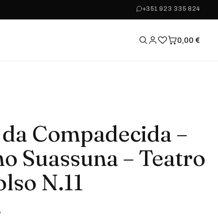
+351 923 335 824
0,00
€
 da Compadecida –
no Suassuna – Teatro
olso N.11
€