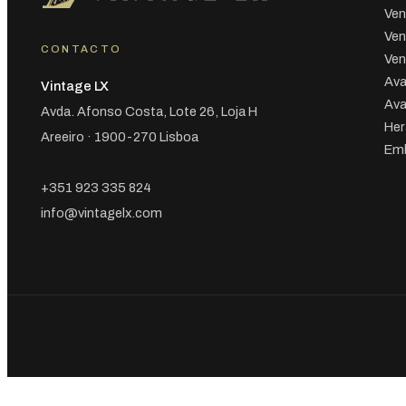
Ven
Ven
CONTACTO
Ven
Ava
Vintage LX
Ava
Avda. Afonso Costa, Lote 26, Loja H
Her
Areeiro · 1900-270 Lisboa
Emb
+351 923 335 824
info@vintagelx.com