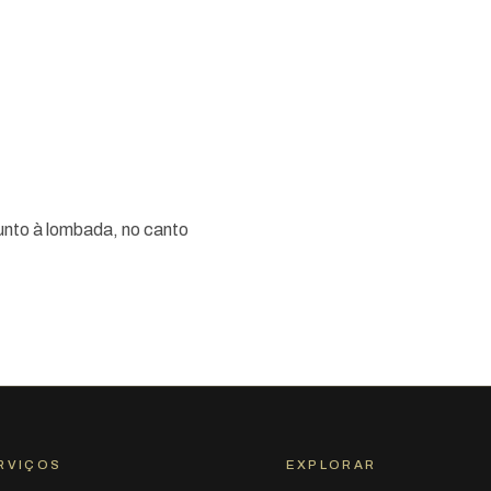
unto à lombada, no canto
RVIÇOS
EXPLORAR