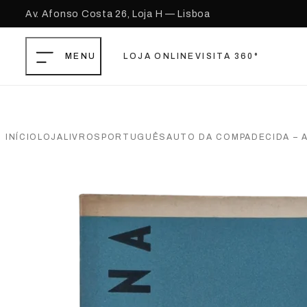
Av. Afonso Costa 26, Loja H — Lisboa
LOJA ONLINE
VISITA 360°
Saltar para o conteúdo principal
Ir para o footer
INÍCIO
LOJA
LIVROS
PORTUGUÊS
AUTO DA COMPADECIDA – 