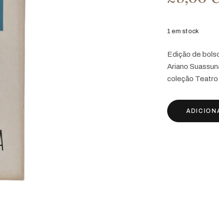
1 em stock
Edição de bols
Ariano Suassuna
coleção Teatro
ADICION