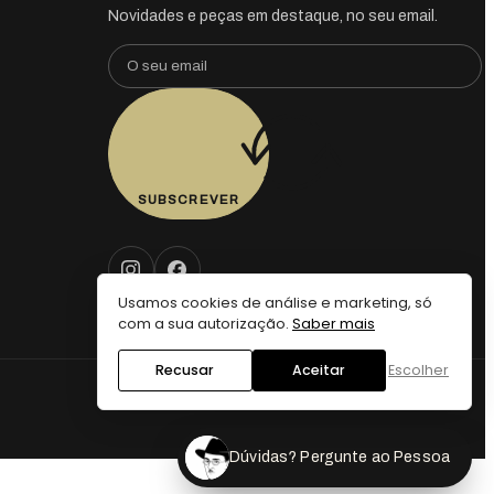
Novidades e peças em destaque, no seu email.
SUBSCREVER
Usamos cookies de análise e marketing, só
com a sua autorização.
Saber mais
Recusar
Aceitar
Escolher
Dúvidas? Pergunte ao Pessoa