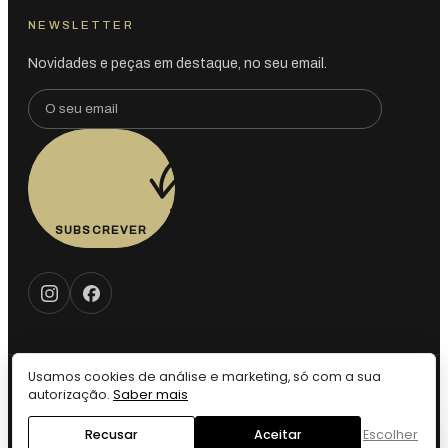
NEWSLETTER
Novidades e peças em destaque, no seu email.
SUBSCREVER
Usamos cookies de análise e marketing, só com a sua
© 2026 Vintage LX — Todos os direitos reservados. · Design by
autorização.
Saber mais
Webdesign VIP
Privacidade
Cookies
Definições de Cookies
Termos
Devolução
Recusar
Aceitar
Escolher