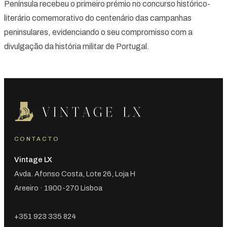
Península recebeu o primeiro prémio no concurso histórico-
literário comemorativo do centenário das campanhas
peninsulares, evidenciando o seu compromisso com a
divulgação da história militar de Portugal.
CONTACTO
Vintage LX
Avda. Afonso Costa, Lote 26, Loja H
Areeiro · 1900-270 Lisboa
+351 923 335 824