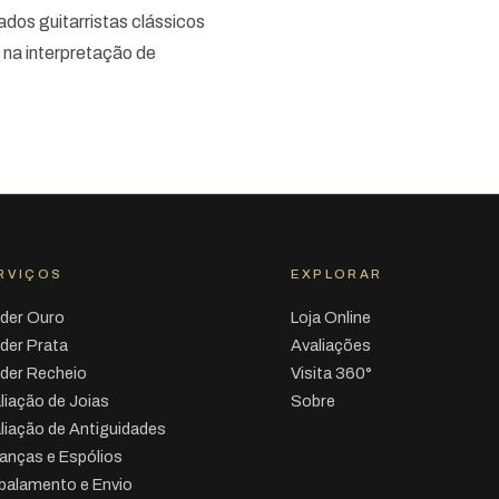
ados guitarristas clássicos
 na interpretação de
RVIÇOS
EXPLORAR
der Ouro
Loja Online
der Prata
Avaliações
der Recheio
Visita 360°
liação de Joias
Sobre
liação de Antiguidades
anças e Espólios
alamento e Envio