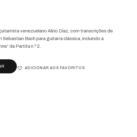
uitarrista venezuelano Alirio Díaz, com transcrições de
 Sebastian Bach para guitarra clássica, incluindo a
ne” da Partita n.º 2.
AR
ADICIONAR AOS FAVORITOS