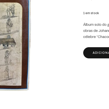
1 em stock
Álbum solo do g
obras de Johann
célebre “Chacon
ADICION