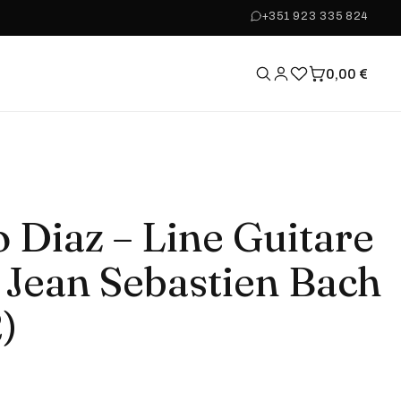
+351 923 335 824
0,00
€
o Diaz – Line Guitare
 Jean Sebastien Bach
)