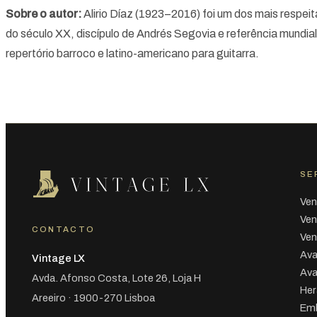
Sobre o autor:
Alirio Díaz (1923–2016) foi um dos mais respeit
do século XX, discípulo de Andrés Segovia e referência mundial
repertório barroco e latino-americano para guitarra.
SE
Ven
Ven
CONTACTO
Ven
Ava
Vintage LX
Ava
Avda. Afonso Costa, Lote 26, Loja H
Her
Areeiro · 1900-270 Lisboa
Emb