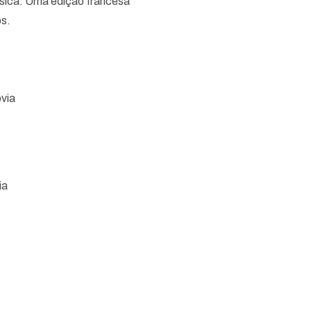
ssica. Uma edição francesa
os.
via
ia