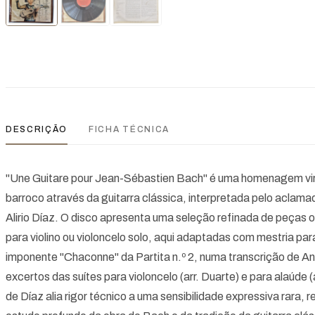
DESCRIÇÃO
FICHA TÉCNICA
"Une Guitare pour Jean-Sébastien Bach" é uma homenagem vi
barroco através da guitarra clássica, interpretada pelo aclama
Alirio Díaz. O disco apresenta uma seleção refinada de peças
para violino ou violoncelo solo, aqui adaptadas com mestria pa
imponente "Chaconne" da Partita n.º 2, numa transcrição de 
excertos das suítes para violoncelo (arr. Duarte) e para alaúde (a
de Díaz alia rigor técnico a uma sensibilidade expressiva rara, 