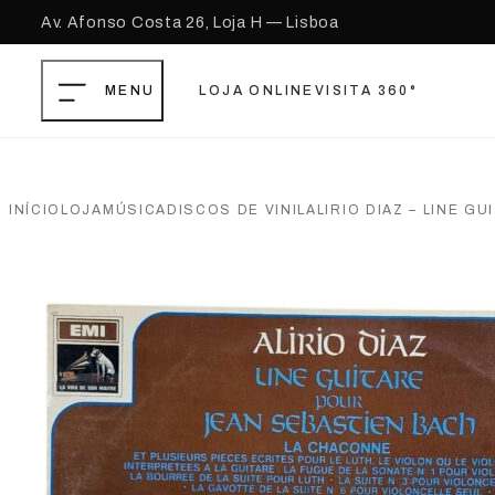
Av. Afonso Costa 26, Loja H — Lisboa
LOJA ONLINE
VISITA 360°
Saltar para o conteúdo principal
Ir para o footer
INÍCIO
LOJA
MÚSICA
DISCOS DE VINIL
ALIRIO DIAZ – LINE G