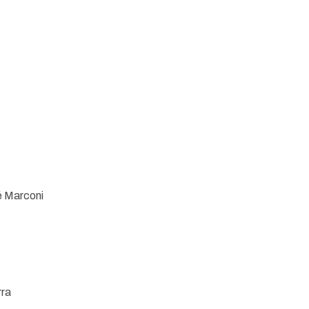
é Marconi
rra