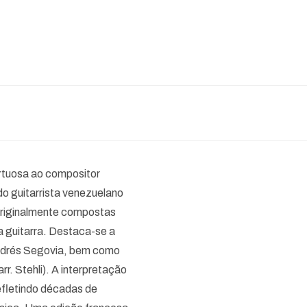
rtuosa ao compositor
do guitarrista venezuelano
 originalmente compostas
ra guitarra. Destaca-se a
Andrés Segovia, bem como
rr. Stehli). A interpretação
refletindo décadas de