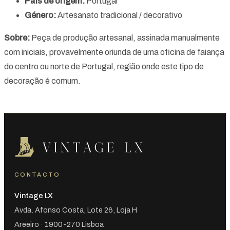
País de origem:
Portugal
Género:
Artesanato tradicional / decorativo
Sobre:
Peça de produção artesanal, assinada manualmente
com iniciais, provavelmente oriunda de uma oficina de faiança
do centro ou norte de Portugal, região onde este tipo de
decoração é comum.
CONTACTO
Vintage LX
Avda. Afonso Costa, Lote 26, Loja H
Areeiro · 1900-270 Lisboa